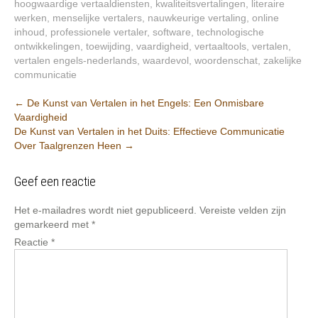
hoogwaardige vertaaldiensten
,
kwaliteitsvertalingen
,
literaire
werken
,
menselijke vertalers
,
nauwkeurige vertaling
,
online
inhoud
,
professionele vertaler
,
software
,
technologische
ontwikkelingen
,
toewijding
,
vaardigheid
,
vertaaltools
,
vertalen
,
vertalen engels-nederlands
,
waardevol
,
woordenschat
,
zakelijke
communicatie
Berichtnavigatie
←
De Kunst van Vertalen in het Engels: Een Onmisbare
Vaardigheid
De Kunst van Vertalen in het Duits: Effectieve Communicatie
Over Taalgrenzen Heen
→
Geef een reactie
Het e-mailadres wordt niet gepubliceerd.
Vereiste velden zijn
gemarkeerd met
*
Reactie
*