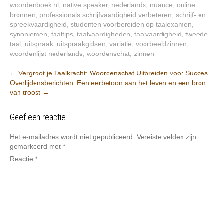
woordenboek.nl
,
native speaker
,
nederlands
,
nuance
,
online
bronnen
,
professionals schrijfvaardigheid verbeteren
,
schrijf- en
spreekvaardigheid
,
studenten voorbereiden op taalexamen
,
synoniemen
,
taaltips
,
taalvaardigheden
,
taalvaardigheid
,
tweede
taal
,
uitspraak
,
uitspraakgidsen
,
variatie
,
voorbeeldzinnen
,
woordenlijst nederlands
,
woordenschat
,
zinnen
Berichtnavigatie
←
Vergroot je Taalkracht: Woordenschat Uitbreiden voor Succes
Overlijdensberichten: Een eerbetoon aan het leven en een bron
van troost
→
Geef een reactie
Het e-mailadres wordt niet gepubliceerd.
Vereiste velden zijn
gemarkeerd met
*
Reactie
*