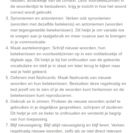
hebben, afhankelijk van de context. Door voorbeeldzinnen in
de woordenlijst te bestuderen, krijg je inzicht in hoe het woord
correct wordt gebruikt.
Synoniemen en antoniemen: Verken ook synoniemen
(woorden met dezelfde betekenis) en antoniemen (woorden
met tegengestelde betekenissen). Dit helpt je om variatie toe
te voegen aan je taalgebruik en meer nuance aan te brengen
in je communicatie.
Maak aantekeningen: Schrijf nieuwe woorden, hun
betekenissen en voorbeeldzinnen op in een notitieboekje of
digitale app. Dit helpt je bij het onthouden van de geleerde
vocabulaire en stelt je in staat om later terug te kijken naar
wat je hebt geleerd.
Oefenen met flashcards: Maak flashcards van nieuwe
woorden en hun betekenissen. Bestudeer deze regelmatig en
test jezelf om te zien of je de woorden kunt herkennen en de
betekenissen kunt reproduceren.
Gebruik ze in zinnen: Probeer de nieuwe woorden actief te
gebruiken in je dagelijkse gesprekken, schrijven of studeren.
Dit helpt je om ze beter te onthouden en versterkt je begrip
van hun toepassing.
Blijf nieuwsgierig: Blijf altijd nieuwsgierig en blijf leren. Verken
regelmatig nieuwe woorden, zelfs als ze niet direct relevant