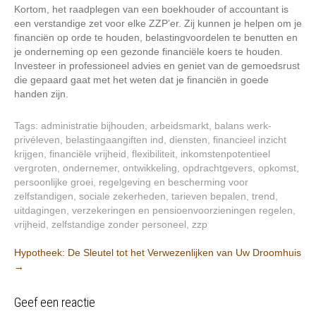
Kortom, het raadplegen van een boekhouder of accountant is
een verstandige zet voor elke ZZP’er. Zij kunnen je helpen om je
financiën op orde te houden, belastingvoordelen te benutten en
je onderneming op een gezonde financiële koers te houden.
Investeer in professioneel advies en geniet van de gemoedsrust
die gepaard gaat met het weten dat je financiën in goede
handen zijn.
Tags:
administratie bijhouden
,
arbeidsmarkt
,
balans werk-
privéleven
,
belastingaangiften ind
,
diensten
,
financieel inzicht
krijgen
,
financiële vrijheid
,
flexibiliteit
,
inkomstenpotentieel
vergroten
,
ondernemer
,
ontwikkeling
,
opdrachtgevers
,
opkomst
,
persoonlijke groei
,
regelgeving en bescherming voor
zelfstandigen
,
sociale zekerheden
,
tarieven bepalen
,
trend
,
uitdagingen
,
verzekeringen en pensioenvoorzieningen regelen
,
vrijheid
,
zelfstandige zonder personeel
,
zzp
Berichtnavigatie
Hypotheek: De Sleutel tot het Verwezenlijken van Uw Droomhuis
→
Geef een reactie