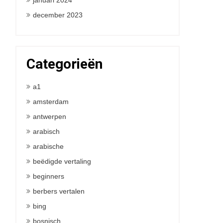
januari 2024
december 2023
Categorieën
a1
amsterdam
antwerpen
arabisch
arabische
beëdigde vertaling
beginners
berbers vertalen
bing
bosnisch