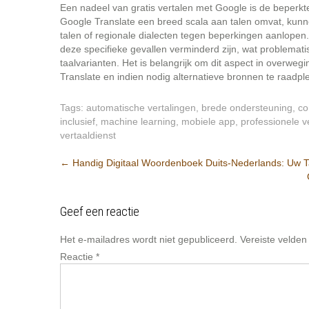
Een nadeel van gratis vertalen met Google is de beperk
Google Translate een breed scala aan talen omvat, kunn
talen of regionale dialecten tegen beperkingen aanlopen.
deze specifieke gevallen verminderd zijn, wat problemat
taalvarianten. Het is belangrijk om dit aspect in overweg
Translate en indien nodig alternatieve bronnen te raadpl
Tags:
automatische vertalingen
,
brede ondersteuning
,
co
inclusief
,
machine learning
,
mobiele app
,
professionele v
vertaaldienst
Berichtnavigatie
←
Handig Digitaal Woordenboek Duits-Nederlands: Uw Ta
Geef een reactie
Het e-mailadres wordt niet gepubliceerd.
Vereiste velde
Reactie
*