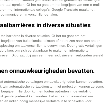
ere taal spreken. Of het nu gaat om het begrijpen van een e-mail,
ren met internationale collega’s, Google Translate maakt het
 communiceren in verschillende talen.
aalbarrières in diverse situaties
taalbarrières in diverse situaties. Of het nu gaat om het
egrijpen van buitenlandse teksten of het reizen naar een ander
oplossing om taalverschillen te overwinnen. Door gratis vertalingen
gebruikers om zich verstaanbaar te maken en informatie te
hreven. Dit draagt bij aan een meer inclusieve en verbonden wereld
nen onnauwkeurigheden bevatten.
s dat automatische vertalingen onnauwkeurigheden kunnen bevatten.
, zijn automatische vertaaldiensten niet perfect en kunnen ze soms
g begrijpen. Hierdoor kunnen fouten optreden in de vertaling,
erd geïnterpreteerd kan worden. Het is daarom essentieel om
gen en indien nodig menselijke vertalers in te schakelen voor