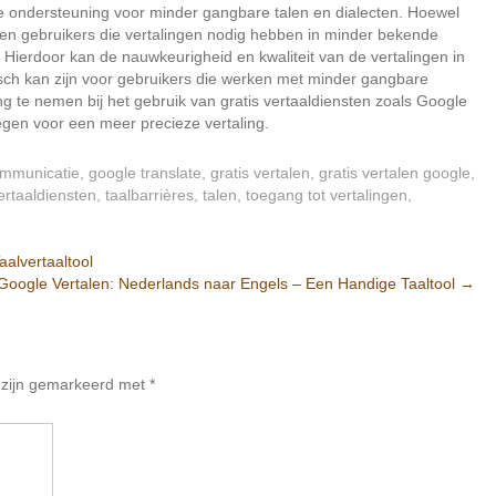
te ondersteuning voor minder gangbare talen en dialecten. Hoewel
en gebruikers die vertalingen nodig hebben in minder bekende
 Hierdoor kan de nauwkeurigheid en kwaliteit van de vertalingen in
isch kan zijn voor gebruikers die werken met minder gangbare
ing te nemen bij het gebruik van gratis vertaaldiensten zoals Google
egen voor een meer precieze vertaling.
mmunicatie
,
google translate
,
gratis vertalen
,
gratis vertalen google
,
ertaaldiensten
,
taalbarrières
,
talen
,
toegang tot vertalingen
,
alvertaaltool
Google Vertalen: Nederlands naar Engels – Een Handige Taaltool
→
n zijn gemarkeerd met
*