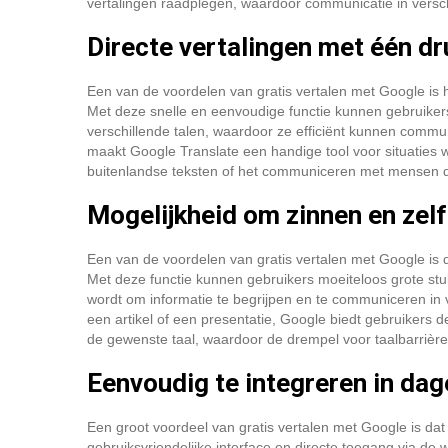
vertalingen raadplegen, waardoor communicatie in versch
Directe vertalingen met één dr
Een van de voordelen van gratis vertalen met Google is 
Met deze snelle en eenvoudige functie kunnen gebruikers 
verschillende talen, waardoor ze efficiënt kunnen commu
maakt Google Translate een handige tool voor situaties wa
buitenlandse teksten of het communiceren met mensen d
Mogelijkheid om zinnen en zel
Een van de voordelen van gratis vertalen met Google is 
Met deze functie kunnen gebruikers moeiteloos grote st
wordt om informatie te begrijpen en te communiceren in v
een artikel of een presentatie, Google biedt gebruikers de
de gewenste taal, waardoor de drempel voor taalbarrières
Eenvoudig te integreren in da
Een groot voordeel van gratis vertalen met Google is dat
gebruiksvriendelijke interface en directe toegang via de