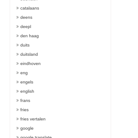
catalaans
deens
deepl
den haag
duits
duitsland
eindhoven
eng
engels
english
frans
fries
fries vertalen
google
google translate