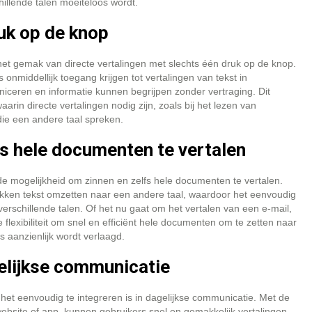
illende talen moeiteloos wordt.
uk op de knop
het gemak van directe vertalingen met slechts één druk op de knop.
onmiddellijk toegang krijgen tot vertalingen van tekst in
niceren en informatie kunnen begrijpen zonder vertraging. Dit
arin directe vertalingen nodig zijn, zoals bij het lezen van
ie een andere taal spreken.
fs hele documenten te vertalen
de mogelijkheid om zinnen en zelfs hele documenten te vertalen.
ukken tekst omzetten naar een andere taal, waardoor het eenvoudig
erschillende talen. Of het nu gaat om het vertalen van een e-mail,
 flexibiliteit om snel en efficiënt hele documenten om te zetten naar
 aanzienlijk wordt verlaagd.
gelijkse communicatie
 het eenvoudig te integreren is in dagelijkse communicatie. Met de
 website of app, kunnen gebruikers snel en gemakkelijk vertalingen