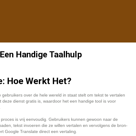
 Een Handige Taalhulp
e: Hoe Werkt Het?
 gebruikers over de hele wereld in staat stelt om tekst te vertalen
t deze dienst gratis is, waardoor het een handige tool is voor
.
t proces is vrij eenvoudig. Gebruikers kunnen gewoon naar de
den, tekst invoeren die ze willen vertalen en vervolgens de bron-
t Google Translate direct een vertaling.