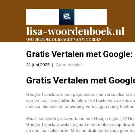
lisa-woordenboek.nl
ONTGRENDEL DE KRACHT VAN WOORDEN
Gratis Vertalen met Google:
21 juni 2025
|
Geen reacties
Gratis Vertalen met Googl
Google Translate is een populaire online vertaaldienst die
van en naar verschillende talen. Het beste van alles is da
mensen die snel en eenvoudig vertalingen nodig hebben
Maar hoe werkt gratis vertalen met Google eigenlijk? He
Google Translate-website gaan of de mobiele app downloa
en doeltaal selecteren. Met een druk op de knop genereer