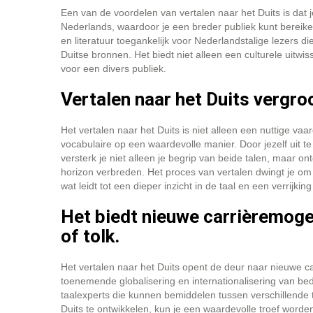
Een van de voordelen van vertalen naar het Duits is dat j
Nederlands, waardoor je een breder publiek kunt bereike
en literatuur toegankelijk voor Nederlandstalige lezers 
Duitse bronnen. Het biedt niet alleen een culturele uitw
voor een divers publiek.
Vertalen naar het Duits vergroo
Het vertalen naar het Duits is niet alleen een nuttige vaa
vocabulaire op een waardevolle manier. Door jezelf uit t
versterk je niet alleen je begrip van beide talen, maar o
horizon verbreden. Het proces van vertalen dwingt je o
wat leidt tot een dieper inzicht in de taal en een verrijkin
Het biedt nieuwe carrièremogel
of tolk.
Het vertalen naar het Duits opent de deur naar nieuwe car
toenemende globalisering en internationalisering van be
taalexperts die kunnen bemiddelen tussen verschillende t
Duits te ontwikkelen, kun je een waardevolle troef wor