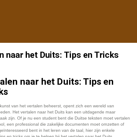
n naar het Duits: Tips en Tricks
alen naar het Duits: Tips en
ks
 kunst van het vertalen beheerst, opent zich een wereld van
heden. Het vertalen naar het Duits kan een uitdagende maar
aak zijn. Of je nu een student bent die Duitse teksten moet vertalen
ol, een professional die zakelijke documenten moet omzetten of
ïnteresseerd bent in het leren van de taal, hier zijn enkele
ips en tricks om je te helpen bij het vertalen naar het Duits.