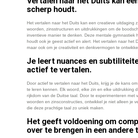
Vertalen naar het Duits kan een
scherp houdt.
Het vertalen naar het Duits kan een creatieve uitdaging z
woorden, zinsstructuren en uitdrukkingen om de boodsc
inventieve manier te denken. Deze mentale gymnastiek he
houdt ook je geest actief en alert. Het vertalen naar het 
maar ook om je creativiteit en denkvermogen te ontwikke
Je leert nuances en subtiliteit
actief te vertalen.
Door actief te vertalen naar het Duits, krijg je de kans o
te leren kennen. Elk woord, elke zin en elke uitdrukking di
rijkdom van de Duitse taal. Door te experimenteren met 
woorden en zinsconstructies, ontwikkel je niet alleen je 
die deze prachtige taal zo uniek maken.
Het geeft voldoening om compl
over te brengen in een andere t