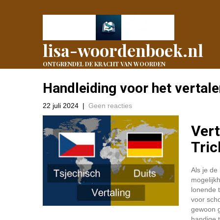
lisa-woordenboek.nl
ONTGRENDEL DE KRACHT VAN WOORDEN
Handleiding voor het vertale
22 juli 2024
|
Geen reacties
Vert
Tric
Als je de
mogelijk
lonende t
voor scho
gewoon ge
handige t