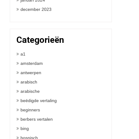
januari 2024
december 2023
Categorieën
a1
amsterdam
antwerpen
arabisch
arabische
beëdigde vertaling
beginners
berbers vertalen
bing
bosnisch