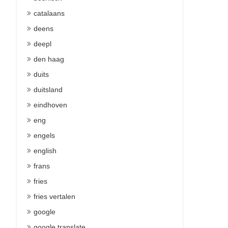
catalaans
deens
deepl
den haag
duits
duitsland
eindhoven
eng
engels
english
frans
fries
fries vertalen
google
google translate