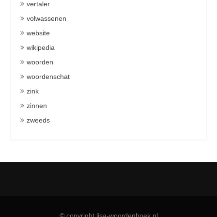
vertaler
volwassenen
website
wikipedia
woorden
woordenschat
zink
zinnen
zweeds
© copyright lisa-woordenboek.nl