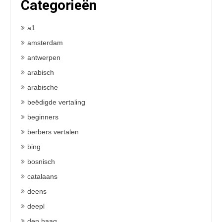
Categorieën
a1
amsterdam
antwerpen
arabisch
arabische
beëdigde vertaling
beginners
berbers vertalen
bing
bosnisch
catalaans
deens
deepl
den haag