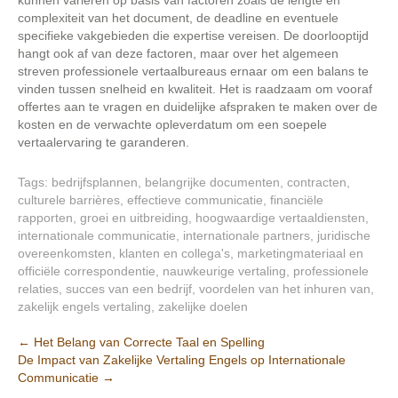
kunnen variëren op basis van factoren zoals de lengte en
complexiteit van het document, de deadline en eventuele
specifieke vakgebieden die expertise vereisen. De doorlooptijd
hangt ook af van deze factoren, maar over het algemeen
streven professionele vertaalbureaus ernaar om een balans te
vinden tussen snelheid en kwaliteit. Het is raadzaam om vooraf
offertes aan te vragen en duidelijke afspraken te maken over de
kosten en de verwachte opleverdatum om een soepele
vertaalervaring te garanderen.
Tags:
bedrijfsplannen
,
belangrijke documenten
,
contracten
,
culturele barrières
,
effectieve communicatie
,
financiële
rapporten
,
groei en uitbreiding
,
hoogwaardige vertaaldiensten
,
internationale communicatie
,
internationale partners
,
juridische
overeenkomsten
,
klanten en collega's
,
marketingmateriaal en
officiële correspondentie
,
nauwkeurige vertaling
,
professionele
relaties
,
succes van een bedrijf
,
voordelen van het inhuren van
,
zakelijk engels vertaling
,
zakelijke doelen
Berichtnavigatie
←
Het Belang van Correcte Taal en Spelling
De Impact van Zakelijke Vertaling Engels op Internationale
Communicatie
→