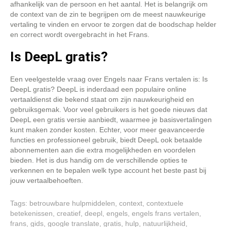
afhankelijk van de persoon en het aantal. Het is belangrijk om
de context van de zin te begrijpen om de meest nauwkeurige
vertaling te vinden en ervoor te zorgen dat de boodschap helder
en correct wordt overgebracht in het Frans.
Is DeepL gratis?
Een veelgestelde vraag over Engels naar Frans vertalen is: Is
DeepL gratis? DeepL is inderdaad een populaire online
vertaaldienst die bekend staat om zijn nauwkeurigheid en
gebruiksgemak. Voor veel gebruikers is het goede nieuws dat
DeepL een gratis versie aanbiedt, waarmee je basisvertalingen
kunt maken zonder kosten. Echter, voor meer geavanceerde
functies en professioneel gebruik, biedt DeepL ook betaalde
abonnementen aan die extra mogelijkheden en voordelen
bieden. Het is dus handig om de verschillende opties te
verkennen en te bepalen welk type account het beste past bij
jouw vertaalbehoeften.
Tags:
betrouwbare hulpmiddelen
,
context
,
contextuele
betekenissen
,
creatief
,
deepl
,
engels
,
engels frans vertalen
,
frans
,
gids
,
google translate
,
gratis
,
hulp
,
natuurlijkheid
,