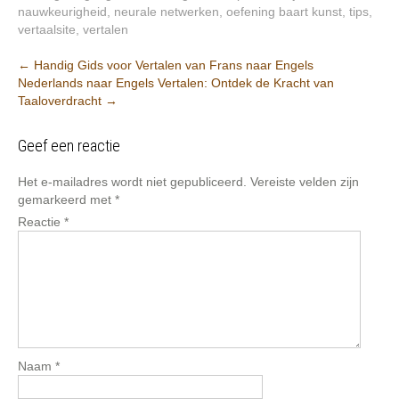
nauwkeurigheid
,
neurale netwerken
,
oefening baart kunst
,
tips
,
vertaalsite
,
vertalen
Berichtnavigatie
←
Handig Gids voor Vertalen van Frans naar Engels
Nederlands naar Engels Vertalen: Ontdek de Kracht van
Taaloverdracht
→
Geef een reactie
Het e-mailadres wordt niet gepubliceerd.
Vereiste velden zijn
gemarkeerd met
*
Reactie
*
Naam
*