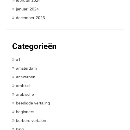
februari 2024
januari 2024
december 2023
Categorieën
a1
amsterdam
antwerpen
arabisch
arabische
beëdigde vertaling
beginners
berbers vertalen
bing