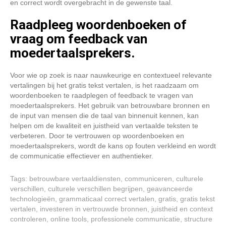
en correct wordt overgebracht in de gewenste taal.
Raadpleeg woordenboeken of
vraag om feedback van
moedertaalsprekers.
Voor wie op zoek is naar nauwkeurige en contextueel relevante
vertalingen bij het gratis tekst vertalen, is het raadzaam om
woordenboeken te raadplegen of feedback te vragen van
moedertaalsprekers. Het gebruik van betrouwbare bronnen en
de input van mensen die de taal van binnenuit kennen, kan
helpen om de kwaliteit en juistheid van vertaalde teksten te
verbeteren. Door te vertrouwen op woordenboeken en
moedertaalsprekers, wordt de kans op fouten verkleind en wordt
de communicatie effectiever en authentieker.
Tags:
betrouwbare vertaaldiensten
,
communiceren
,
culturele
verschillen
,
culturele verschillen begrijpen
,
geavanceerde
technologieën
,
grammaticaal correct vertalen
,
gratis
,
gratis tekst
vertalen
,
investeren in vertrouwde bronnen
,
juistheid en context
controleren
,
online tools
,
professionele communicatie
,
structure