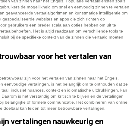
ertalen van zinnen naar het Engels. Populaire vertaaldiensten zoals
gebruikers de mogelijkheid om snel en eenvoudig zinnen te vertalen
an geavanceerde vertaalalgoritmen en kunstmatige intelligentie om
k gespecialiseerde websites en apps die zich richten op
door gebruikers een breder scala aan opties hebben om uit te
vertaalbehoeften. Het is altijd raadzaam om verschillende tools te
sluit bij de specifieke context van de zinnen die vertaald moeten
trouwbaar voor het vertalen van
betrouwbaar zijn voor het vertalen van zinnen naar het Engels.
n eenvoudige vertalingen, is het belangrijk om te onthouden dat ze
n taal, inclusief nuances, context en idiomatische uitdrukkingen, kan
aarom is het verstandig om kritisch te blijven en de vertalingen
bij belangrijke of formele communicatie. Het combineren van online
e doeltaal kan leiden tot meer betrouwbare vertalingen.
ijn vertalingen nauwkeurig en