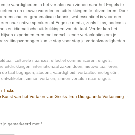
n om je vaardigheden in het vertalen van zinnen naar het Engels te
e oefenen en nieuwe woorden en uitdrukkingen te blijven leren. Door
 woordenschat en grammaticale kennis, wat essentieel is voor een
teren naar native speakers of Engelse media, zoals films, podcasts
ans en idiomatische uitdrukkingen van de taal. Verder kan het
lijven experimenteren met verschillende vertaalopties om je
oorzettingsvermogen kun je stap voor stap je vertaalvaardigheden
ldtaal
,
culturele nuances
,
effectief communiceren
,
engels
,
he uitdrukkingen
,
internationaal zaken doen
,
nieuwe taal leren
,
n de taal begrijpen
,
student
,
vaardigheid
,
vertaaltechnologieën
,
 ontwikkelen
,
zinnen vertalen
,
zinnen vertalen naar engels
n Tricks
 Kunst van het Vertalen van Grieks: Een Diepgaande Verkenning
→
n zijn gemarkeerd met
*