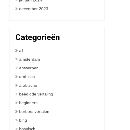
januari 2024
december 2023
Categorieën
a1
amsterdam
antwerpen
arabisch
arabische
beëdigde vertaling
beginners
berbers vertalen
bing
bosnisch