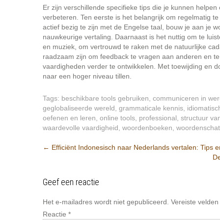
Er zijn verschillende specifieke tips die je kunnen helpe
verbeteren. Ten eerste is het belangrijk om regelmatig t
actief bezig te zijn met de Engelse taal, bouw je aan je
nauwkeurige vertaling. Daarnaast is het nuttig om te luis
en muziek, om vertrouwd te raken met de natuurlijke cad
raadzaam zijn om feedback te vragen aan anderen en te b
vaardigheden verder te ontwikkelen. Met toewijding en d
naar een hoger niveau tillen.
Tags:
beschikbare tools gebruiken
,
communiceren in were
geglobaliseerde wereld
,
grammaticale kennis
,
idiomatisc
oefenen en leren
,
online tools
,
professional
,
structuur va
waardevolle vaardigheid
,
woordenboeken
,
woordenschat
Berichtnavigatie
←
Efficiënt Indonesisch naar Nederlands vertalen: Tips e
De
Geef een reactie
Het e-mailadres wordt niet gepubliceerd.
Vereiste velde
Reactie
*