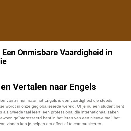
: Een Onmisbare Vaardigheid in
ie
en Vertalen naar Engels
len van zinnen naar het Engels is een vaardigheid die steeds
ker wordt in onze geglobaliseerde wereld. Of je nu een student bent
s als tweede taal leert, een professional die internationaal zaken
gewoon geïnteresseerd bent in het leren van een nieuwe taal, het
van zinnen kan je helpen om effectief te communiceren.