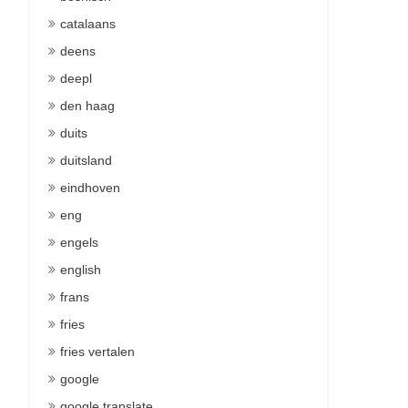
catalaans
deens
deepl
den haag
duits
duitsland
eindhoven
eng
engels
english
frans
fries
fries vertalen
google
google translate