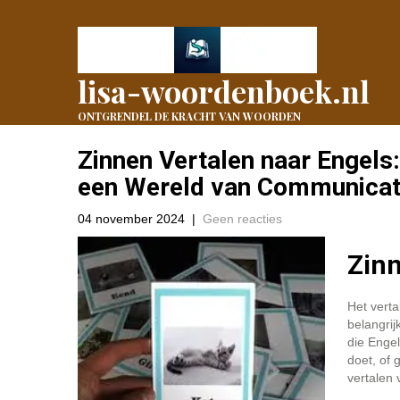
lisa-woordenboek.nl
ONTGRENDEL DE KRACHT VAN WOORDEN
Zinnen Vertalen naar Engels
een Wereld van Communicat
04 november 2024
|
Geen reacties
Zinn
Het verta
belangrij
die Engel
doet, of 
vertalen 