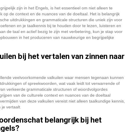
jpelijk zijn in het Engels, is het essentieel om niet alleen te
ok op de context en de nuances van de doeltaal. Het is belangrijk
ische uitdrukkingen en grammaticale structuren die uniek zijn voor
efenen en je taalkennis bij te houden door te lezen, luisteren en
an de taal en actief bezig te zijn met verbetering, kun je stap voor
 opbouwen in het produceren van nauwkeurige en begrijpelijke
ilen bij het vertalen van zinnen naar
schillende veelvoorkomende valkuilen waar mensen tegenaan kunnen
 uitdrukkingen of spreekwoorden, wat vaak leidt tot verwarrende of
k van verkeerde grammaticale structuren of woordvolgordes
egrijpen van de culturele context en nuances van de doeltaal
ermijden van deze valkuilen vereist niet alleen taalkundige kennis,
je vertaalt.
ordenschat belangrijk bij het
ngels?