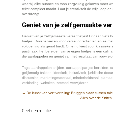
waarbij elke nuance en toon zorgvuldig gekozen moet wor
tekst compleet maakt. Laat je creativiteit de vrije loop 
overbrengt.
Geniet van je zelfgemaakte vers
Geniet van je zelfgemaakte verse frietjes! Er gaat niets
frietjes. Door te kiezen voor verse ingrediënten en ze met
voldoening als genot biedt. Of je nu kiest voor klassieke 
pastinaak, het bereiden van je eigen frietjes is een culin
die aardappelen en geniet van het resultaat van jouw eige
Tags:
aardappelen snijden
,
aardappelpartjes bereiden
,
c
gelijkmatig bakken
,
identiteit
,
inclusiviteit
,
juridische doc
discussies
,
marketingmateriaal
,
minderheidstaal
,
plantaa
verbinding
,
websites
,
zetmeel verwijderen
Berichtnavigatie
←
De kunst van vert vertaling: Bruggen slaan tussen tale
Alles over de Snitch
Geef een reactie