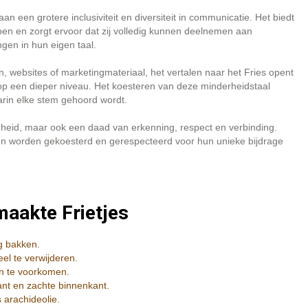
n een grotere inclusiviteit en diversiteit in communicatie. Het biedt
en en zorgt ervoor dat zij volledig kunnen deelnemen aan
gen in hun eigen taal.
n, websites of marketingmateriaal, het vertalen naar het Fries opent
p een dieper niveau. Het koesteren van deze minderheidstaal
arin elke stem gehoord wordt.
zigheid, maar ook een daad van erkenning, respect en verbinding.
en worden gekoesterd en gerespecteerd voor hun unieke bijdrage
maakte Frietjes
ig bakken.
el te verwijderen.
n te voorkomen.
ant en zachte binnenkant.
 arachideolie.