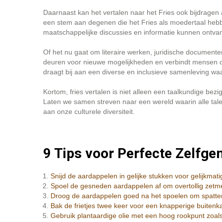
Daarnaast kan het vertalen naar het Fries ook bijdragen aa
een stem aan degenen die het Fries als moedertaal hebb
maatschappelijke discussies en informatie kunnen ontvan
Of het nu gaat om literaire werken, juridische documente
deuren voor nieuwe mogelijkheden en verbindt mensen o
draagt bij aan een diverse en inclusieve samenleving wa
Kortom, fries vertalen is niet alleen een taalkundige be
Laten we samen streven naar een wereld waarin alle tal
aan onze culturele diversiteit.
9 Tips voor Perfecte Zelfge
Snijd de aardappelen in gelijke stukken voor gelijkmat
Spoel de gesneden aardappelen af om overtollig zetme
Droog de aardappelen goed na het spoelen om spatte
Bak de frietjes twee keer voor een knapperige buitenk
Gebruik plantaardige olie met een hoog rookpunt zoals