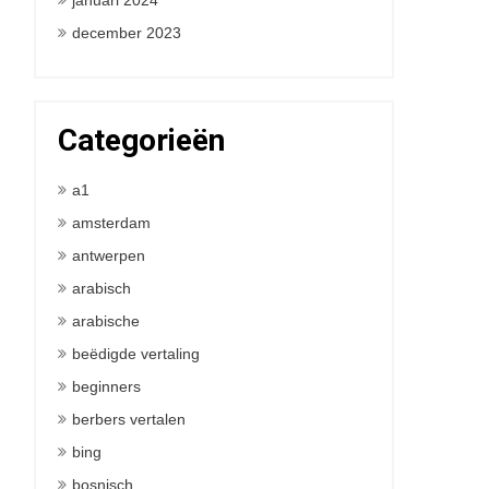
januari 2024
december 2023
Categorieën
a1
amsterdam
antwerpen
arabisch
arabische
beëdigde vertaling
beginners
berbers vertalen
bing
bosnisch