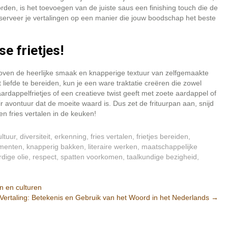
den, is het toevoegen van de juiste saus een finishing touch die de
en serveer je vertalingen op een manier die jouw boodschap het beste
e frietjes!
 boven de heerlijke smaak en knapperige textuur van zelfgemaakte
 liefde te bereiden, kun je een ware traktatie creëren die zowel
aardappelfrietjes of een creatieve twist geeft met zoete aardappel of
air avontuur dat de moeite waard is. Dus zet de frituurpan aan, snijd
n fries vertalen in de keuken!
ultuur
,
diversiteit
,
erkenning
,
fries vertalen
,
frietjes bereiden
,
umenten
,
knapperig bakken
,
literaire werken
,
maatschappelijke
rdige olie
,
respect
,
spatten voorkomen
,
taalkundige bezigheid
,
n en culturen
 Vertaling: Betekenis en Gebruik van het Woord in het Nederlands
→