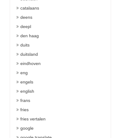
catalaans
deens
deepl
den haag
duits
duitsland
eindhoven
eng
engels
english
frans
fries
fries vertalen
google
google translate