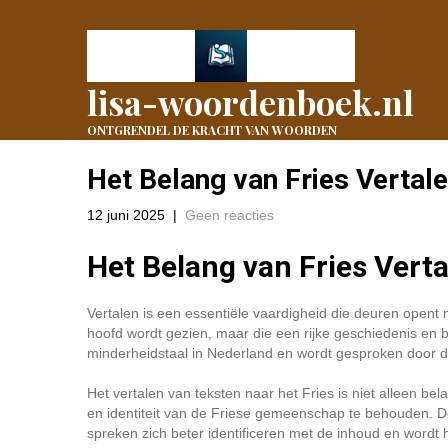
lisa-woordenboek.nl
ONTGRENDEL DE KRACHT VAN WOORDEN
Het Belang van Fries Vertale
12 juni 2025
|
Geen reacties
Het Belang van Fries Vert
Vertalen is een essentiële vaardigheid die deuren opent 
hoofd wordt gezien, maar die een rijke geschiedenis en bet
minderheidstaal in Nederland en wordt gesproken door d
Het vertalen van teksten naar het Fries is niet alleen be
en identiteit van de Friese gemeenschap te behouden. Do
spreken zich beter identificeren met de inhoud en wordt