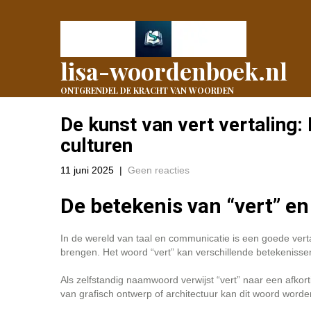
lisa-woordenboek.nl
ONTGRENDEL DE KRACHT VAN WOORDEN
De kunst van vert vertaling:
culturen
11 juni 2025
|
Geen reacties
De betekenis van “vert” en
In de wereld van taal en communicatie is een goede verta
brengen. Het woord “vert” kan verschillende betekenissen
Als zelfstandig naamwoord verwijst “vert” naar een afkorti
van grafisch ontwerp of architectuur kan dit woord worde