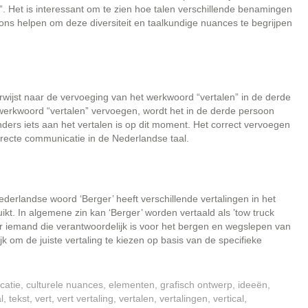
igt”. Het is interessant om te zien hoe talen verschillende benamingen
ns helpen om deze diversiteit en taalkundige nuances te begrijpen
erwijst naar de vervoeging van het werkwoord “vertalen” in de derde
erkwoord “vertalen” vervoegen, wordt het in de derde persoon
anders iets aan het vertalen is op dit moment. Het correct vervoegen
rrecte communicatie in de Nederlandse taal.
ederlandse woord ‘Berger’ heeft verschillende vertalingen in het
ikt. In algemene zin kan ‘Berger’ worden vertaald als ’tow truck
ar iemand die verantwoordelijk is voor het bergen en wegslepen van
jk om de juiste vertaling te kiezen op basis van de specifieke
catie
,
culturele nuances
,
elementen
,
grafisch ontwerp
,
ideeën
,
l
,
tekst
,
vert
,
vert vertaling
,
vertalen
,
vertalingen
,
vertical
,