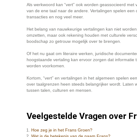
Als werkwoord kan “vert” ook worden geassocieerd met ve
van de ene taal naar de andere. Vertalingen spelen een cru
transacties en nog veel meer.
Het belang van nauwkeurige vertalingen kan niet worden
omzetten, maar ook rekening houden met culturele versc
boodschap zo getrouw mogelijk over te brengen.
Of het nu gaat om literaire werken, juridische documente
hoogstaande vertaling kan ervoor zorgen dat informatie 
worden voorkomen.
Kortom, “vert” en vertalingen in het algemeen spelen ee
over taalgrenzen heen steeds belangrijker wordt. Laten
tussen talen, culturen en mensen.
Veelgestelde Vragen over Fr
Hoe zeg je in het Frans Groen?
Wat is de betekenis van de naam Frans?