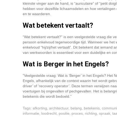
kleinste vinger aan de hand, is “auriculaire” of “petit do
hebben voor dezelfde lichaamsdelen en hoe vertalingen o
en te waarderen.
Wat betekent vertaalt?
“Wat betekent vertaalt?” is een veelgestelde vraag die v
persoon enkelvoud tegenwoordige tijd. Wanneer we het w
enkelvoud “hij/zij/het vertaalt”. Dit betekent dat iemand 
van werkwoorden is essentieel voor een duidelijke en co
Wat is Berger in het Engels?
“Veelgestelde vraag: Wat is ‘Berger’ in het Engels? Het N
Engels, afhankelijk van de context waarin het wordt gebru
driver’ of ‘recovery operator’. Deze termen verwijzen na
voertuigen bij ongevallen of pechgevallen. Het is belangri
betekenis die wordt bedoeld.”
Tags:
afkorting
,
architectuur
,
belang
,
betekenis
,
communi
informatie
,
loodrecht
,
positie
,
proces
,
richting
,
spraak
,
taa