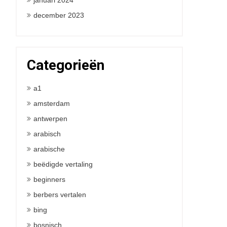
januari 2024
december 2023
Categorieën
a1
amsterdam
antwerpen
arabisch
arabische
beëdigde vertaling
beginners
berbers vertalen
bing
bosnisch