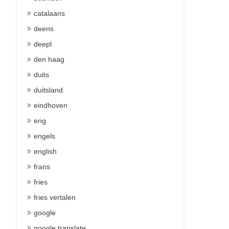
catalaans
deens
deepl
den haag
duits
duitsland
eindhoven
eng
engels
english
frans
fries
fries vertalen
google
google translate