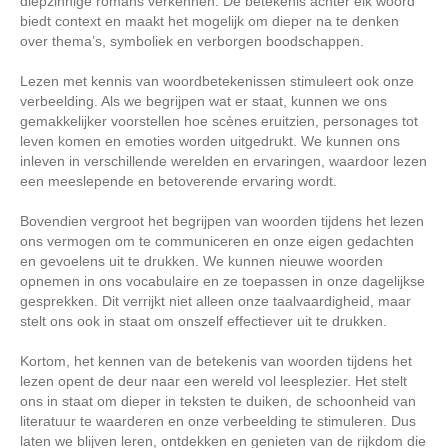
diepzinnige romans verkennen. De betekenis achter elk woord
biedt context en maakt het mogelijk om dieper na te denken
over thema’s, symboliek en verborgen boodschappen.
Lezen met kennis van woordbetekenissen stimuleert ook onze
verbeelding. Als we begrijpen wat er staat, kunnen we ons
gemakkelijker voorstellen hoe scènes eruitzien, personages tot
leven komen en emoties worden uitgedrukt. We kunnen ons
inleven in verschillende werelden en ervaringen, waardoor lezen
een meeslepende en betoverende ervaring wordt.
Bovendien vergroot het begrijpen van woorden tijdens het lezen
ons vermogen om te communiceren en onze eigen gedachten
en gevoelens uit te drukken. We kunnen nieuwe woorden
opnemen in ons vocabulaire en ze toepassen in onze dagelijkse
gesprekken. Dit verrijkt niet alleen onze taalvaardigheid, maar
stelt ons ook in staat om onszelf effectiever uit te drukken.
Kortom, het kennen van de betekenis van woorden tijdens het
lezen opent de deur naar een wereld vol leesplezier. Het stelt
ons in staat om dieper in teksten te duiken, de schoonheid van
literatuur te waarderen en onze verbeelding te stimuleren. Dus
laten we blijven leren, ontdekken en genieten van de rijkdom die