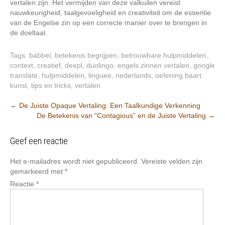
vertalen zijn. Het vermijden van deze valkuilen vereist
nauwkeurigheid, taalgevoeligheid en creativiteit om de essentie
van de Engelse zin op een correcte manier over te brengen in
de doeltaal.
Tags:
babbel
,
betekenis begrijpen
,
betrouwbare hulpmiddelen
,
context
,
creatief
,
deepl
,
duolingo
,
engels zinnen vertalen
,
google
translate
,
hulpmiddelen
,
linguee
,
nederlands
,
oefening baart
kunst
,
tips en tricks
,
vertalen
Berichtnavigatie
←
De Juiste Opaque Vertaling: Een Taalkundige Verkenning
De Betekenis van “Contagious” en de Juiste Vertaling
→
Geef een reactie
Het e-mailadres wordt niet gepubliceerd.
Vereiste velden zijn
gemarkeerd met
*
Reactie
*