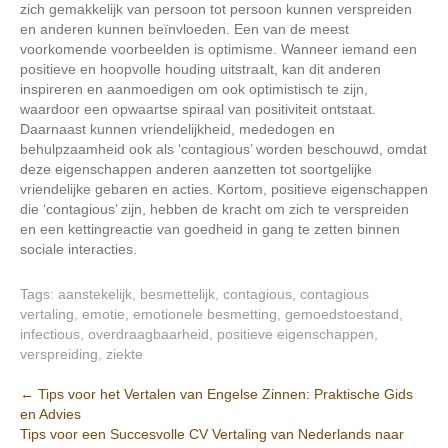
zich gemakkelijk van persoon tot persoon kunnen verspreiden
en anderen kunnen beïnvloeden. Een van de meest
voorkomende voorbeelden is optimisme. Wanneer iemand een
positieve en hoopvolle houding uitstraalt, kan dit anderen
inspireren en aanmoedigen om ook optimistisch te zijn,
waardoor een opwaartse spiraal van positiviteit ontstaat.
Daarnaast kunnen vriendelijkheid, mededogen en
behulpzaamheid ook als ‘contagious’ worden beschouwd, omdat
deze eigenschappen anderen aanzetten tot soortgelijke
vriendelijke gebaren en acties. Kortom, positieve eigenschappen
die ‘contagious’ zijn, hebben de kracht om zich te verspreiden
en een kettingreactie van goedheid in gang te zetten binnen
sociale interacties.
Tags:
aanstekelijk
,
besmettelijk
,
contagious
,
contagious
vertaling
,
emotie
,
emotionele besmetting
,
gemoedstoestand
,
infectious
,
overdraagbaarheid
,
positieve eigenschappen
,
verspreiding
,
ziekte
Berichtnavigatie
←
Tips voor het Vertalen van Engelse Zinnen: Praktische Gids
en Advies
Tips voor een Succesvolle CV Vertaling van Nederlands naar