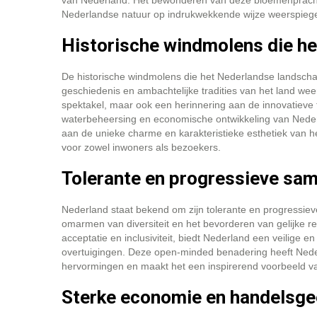
van Nederland. Het bewonderen van deze bloemenpracht i
Nederlandse natuur op indrukwekkende wijze weerspiege
Historische windmolens die he
De historische windmolens die het Nederlandse landschap
geschiedenis en ambachtelijke tradities van het land wee
spektakel, maar ook een herinnering aan de innovatiev
waterbeheersing en economische ontwikkeling van Neder
aan de unieke charme en karakteristieke esthetiek van he
voor zowel inwoners als bezoekers.
Tolerante en progressieve sa
Nederland staat bekend om zijn tolerante en progressiev
omarmen van diversiteit en het bevorderen van gelijke re
acceptatie en inclusiviteit, biedt Nederland een veilige
overtuigingen. Deze open-minded benadering heeft Neder
hervormingen en maakt het een inspirerend voorbeeld 
Sterke economie en handelsge