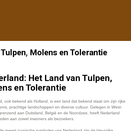
Tulpen, Molens en Tolerantie
rland: Het Land van Tulpen,
ns en Tolerantie
, ook bekend als Holland, is een land dat bekend staat om zijn rijke
nis, prachtige landschappen en diverse cultuur. Gelegen in West-
grenzend aan Duitsland, België en de Noordzee, heeft Nederland
ieden aan zowel inwoners als bezoekers.
e meest iconische symbolen van Nederland zijn de kleurrijke