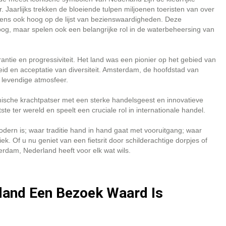
r. Jaarlijks trekken de bloeiende tulpen miljoenen toeristen van over
ens ook hoog op de lijst van bezienswaardigheden. Deze
t oog, maar spelen ook een belangrijke rol in de waterbeheersing van
antie en progressiviteit. Het land was een pionier op het gebied van
heid en acceptatie van diversiteit. Amsterdam, de hoofdstad van
 levendige atmosfeer.
mische krachtpatser met een sterke handelsgeest en innovatieve
e ter wereld en speelt een cruciale rol in internationale handel.
odern is; waar traditie hand in hand gaat met vooruitgang; waar
k. Of u nu geniet van een fietsrit door schilderachtige dorpjes of
rdam, Nederland heeft voor elk wat wils.
land Een Bezoek Waard Is