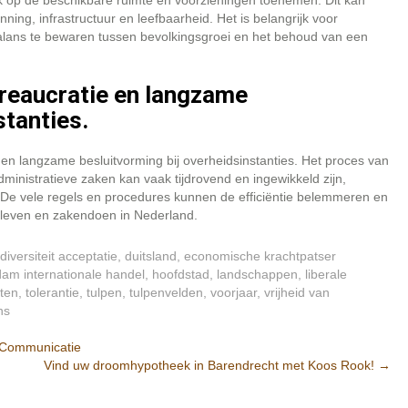
uk op de beschikbare ruimte en voorzieningen toenemen. Dit kan
nning, infrastructuur en leefbaarheid. Het is belangrijk voor
lans te bewaren tussen bevolkingsgroei en het behoud van een
reaucratie en langzame
stanties.
en langzame besluitvorming bij overheidsinstanties. Het proces van
ministratieve zaken kan vaak tijdrovend en ingewikkeld zijn,
 De vele regels en procedures kunnen de efficiëntie belemmeren en
t leven en zakendoen in Nederland.
diversiteit acceptatie
,
duitsland
,
economische krachtpatser
dam internationale handel
,
hoofdstad
,
landschappen
,
liberale
sten
,
tolerantie
,
tulpen
,
tulpenvelden
,
voorjaar
,
vrijheid van
ns
n Communicatie
Vind uw droomhypotheek in Barendrecht met Koos Rook!
→