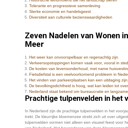
Historische windmolens die het landschap sieren
Tolerante en progressieve samenleving
Sterke economie en handelsgeest
Diversiteit aan culturele bezienswaardigheden
Zeven Nadelen van Wonen in
Meer
Het weer kan onvoorspelbaar en regenachtig zijn.
Verkeersopstoppingen komen vaak voor, vooral in sted
De kosten van levensonderhoud, met name huisvesting
Fietsdiefstal is een veelvoorkomend probleem in Nede
Het vinden van parkeerplaatsen kan een uitdaging zijn,
De bevolkingsdichtheid is hoog, wat kan leiden tot ov
Nederland staat bekend om bureaucratie en langzame b
Prachtige tulpenvelden in het 
In Nederland zijn de prachtige tulpenvelden in het voor
trekt. De kleurrijke bloemenzee strekt zich uit over uitge
tulpenvelden vormen niet alleen een visueel feest voor h