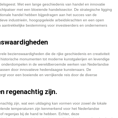
elsgeest. Met een lange geschiedenis van handel en innovatie
chtpatser met een bloeiende handelssector. De strategische ligging
ationale handel hebben bijgedragen aan het succes van de
ieve industrieën, hoogopgeleide arbeidskrachten en een open
en aantrekkelijke bestemming voor investeerders en ondernemers
ienswaardigheden
rele bezienswaardigheden die de rijke geschiedenis en creativiteit
historische monumenten tot moderne kunstgalerijen en levendige
 zich onderdompelen in de wereldberoemde werken van Nederlandse
rrassen door innovatieve hedendaagse kunstenaars. De
orgt voor een boeiende en verrijkende reis door de diverse
n regenachtig zijn.
achtig zijn, wat een uitdaging kan vormen voor zowel de lokale
selende temperaturen zijn kenmerkend voor het Nederlandse
 of regenjas bij de hand te hebben. Echter, deze