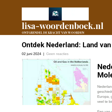
lisa-woordenboek.nl
ONTGRENDEL DE KRACHT VAN WOORDEN
Ontdek Nederland: Land van 
02 juni 2024
|
Geen reacties
Nede
Mole
Nederland
geschiede
Europa, 
veel te b
Een van d