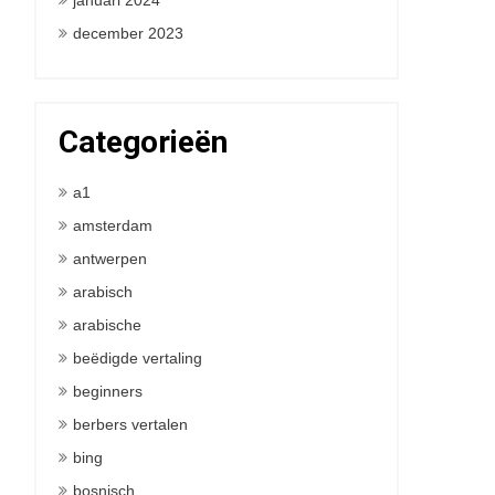
januari 2024
december 2023
Categorieën
a1
amsterdam
antwerpen
arabisch
arabische
beëdigde vertaling
beginners
berbers vertalen
bing
bosnisch