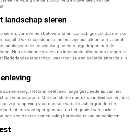
s een ervaring die de schoonheid en diversiteit van de
lt.
t landschap sieren
 sieren, vormen een betoverend en iconisch gezicht dat de rijke
rspiegelt. Deze majestueuze molens zijn niet alleen een visueel
e technologieën die eeuwenlang hebben bijgedragen aan de
land. Hun draaiende wieken en imposante silhouetten dragen bij
t Nederlandse landschap, waardoor ze een geliefde attractie zijn
menleving
e samenleving. Het land heeft een lange geschiedenis van het
chten voor iedereen. Met een sterke nadruk op individuele vrijheid,
 en gastvrije omgeving voor mensen van alle achtergronden en
land tot een voorloper gemaakt op het gebied van sociale
van hoe een diverse samenleving harmonieus kan samenleven.
est