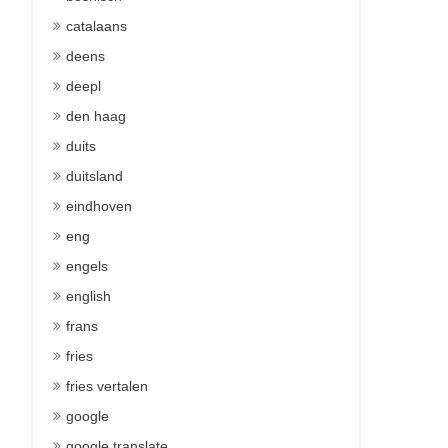
catalaans
deens
deepl
den haag
duits
duitsland
eindhoven
eng
engels
english
frans
fries
fries vertalen
google
google translate