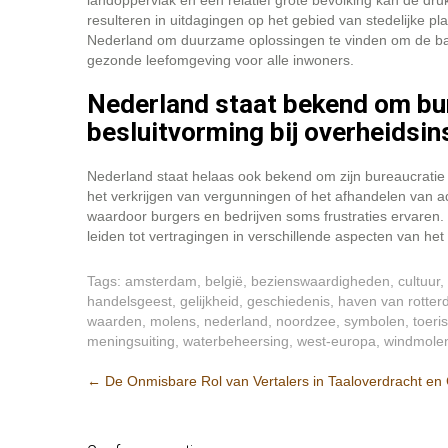
landoppervlak en een relatief grote bevolking kan de dr
resulteren in uitdagingen op het gebied van stedelijke pla
Nederland om duurzame oplossingen te vinden om de ba
gezonde leefomgeving voor alle inwoners.
Nederland staat bekend om bu
besluitvorming bij overheidsin
Nederland staat helaas ook bekend om zijn bureaucratie 
het verkrijgen van vergunningen of het afhandelen van ad
waardoor burgers en bedrijven soms frustraties ervaren.
leiden tot vertragingen in verschillende aspecten van he
Tags:
amsterdam
,
belgië
,
bezienswaardigheden
,
cultuur
,
handelsgeest
,
gelijkheid
,
geschiedenis
,
haven van rotter
waarden
,
molens
,
nederland
,
noordzee
,
symbolen
,
toeri
meningsuiting
,
waterbeheersing
,
west-europa
,
windmole
Berichtnavigatie
←
De Onmisbare Rol van Vertalers in Taaloverdracht e