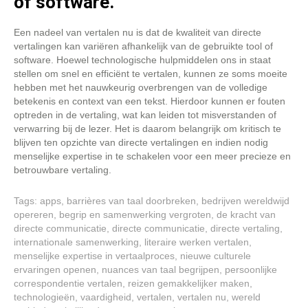
of software.
Een nadeel van vertalen nu is dat de kwaliteit van directe
vertalingen kan variëren afhankelijk van de gebruikte tool of
software. Hoewel technologische hulpmiddelen ons in staat
stellen om snel en efficiënt te vertalen, kunnen ze soms moeite
hebben met het nauwkeurig overbrengen van de volledige
betekenis en context van een tekst. Hierdoor kunnen er fouten
optreden in de vertaling, wat kan leiden tot misverstanden of
verwarring bij de lezer. Het is daarom belangrijk om kritisch te
blijven ten opzichte van directe vertalingen en indien nodig
menselijke expertise in te schakelen voor een meer precieze en
betrouwbare vertaling.
Tags:
apps
,
barrières van taal doorbreken
,
bedrijven wereldwijd
opereren
,
begrip en samenwerking vergroten
,
de kracht van
directe communicatie
,
directe communicatie
,
directe vertaling
,
internationale samenwerking
,
literaire werken vertalen
,
menselijke expertise in vertaalproces
,
nieuwe culturele
ervaringen openen
,
nuances van taal begrijpen
,
persoonlijke
correspondentie vertalen
,
reizen gemakkelijker maken
,
technologieën
,
vaardigheid
,
vertalen
,
vertalen nu
,
wereld